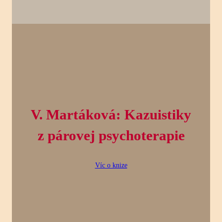
V. Martáková: Kazuistiky
z párovej psychoterapie
Víc o knize