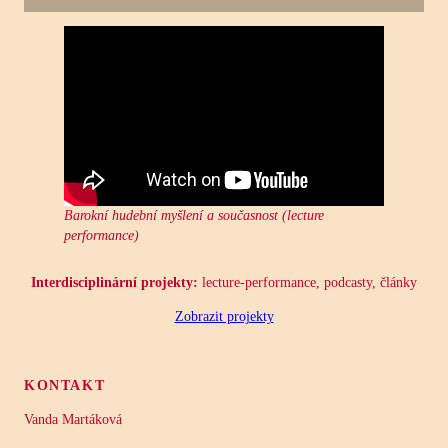
Barokní hudební myšlení a současnost (lecture
performance)
Interdisciplinární projekty:
lecture-performance, podcasty, články
Zobrazit projekty
KONTAKT
Vanda Martáková