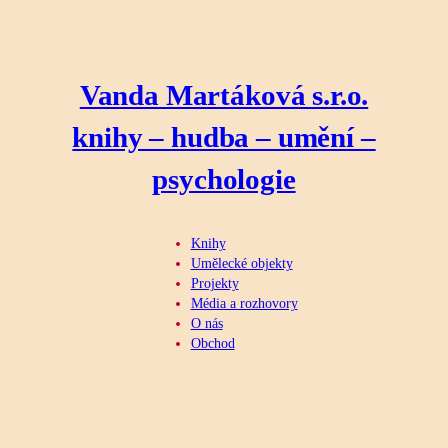
Prejsť
na
obsah
Vanda Martáková s.r.o.
knihy – hudba – umění –
psychologie
Knihy
Umělecké objekty
Projekty
Média a rozhovory
O nás
Obchod