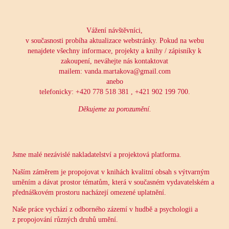
Vážení návštěvníci,
v současnosti probíha aktualizace webstránky. Pokud na webu
nenajdete všechny informace, projekty a knihy / zápisníky k
zakoupení, neváhejte nás kontaktovat
mailem: vanda.martakova@gmail.com
anebo
telefonicky: +420 778 518 381 , +421 902 199 700.
Děkujeme za porozumění.
Jsme malé nezávislé nakladatelství a projektová platforma.
Naším záměrem je propojovat v knihách kvalitní obsah s výtvarným
uměním a dávat prostor tématům, která v současném vydavatelském a
přednáškovém prostoru nacházejí omezené uplatnění.
Naše práce vychází z odborného zázemí v hudbě a psychologii a
z propojování různých druhů umění.