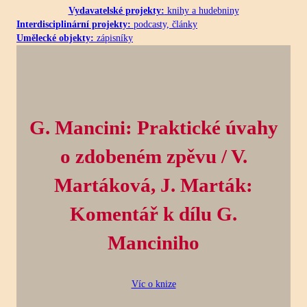
Vydavatelské projekty:
knihy a hudebniny
Interdisciplinární projekty:
podcasty, články
Umělecké objekty:
zápisníky
G. Mancini: Praktické úvahy
o zdobeném zpěvu / V.
Martáková, J. Marták:
Komentář k dílu G.
Manciniho
Víc o knize