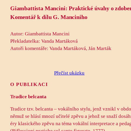
Giambattista Mancini: Praktické úvahy o zdob
Komentář k dílu G. Manciniho
Autor: Giambattista Mancini
Překladatelka: Vanda Martáková
Autoři komentáře: Vanda Martáková, Ján Marták
Přečíst ukázku
O PUBLIKACI
Tradice belcanta
Tradice tzv. belcanta – vokálního stylu, jenž vznikl v obd
němuž se hlásí mnozí učitelé zpěvu a jehož se snaží dosáh
éry klasického zpěvu na téma vokální interpretace a ped
(Riflessioni pratiche sul canto figurato, 1777).