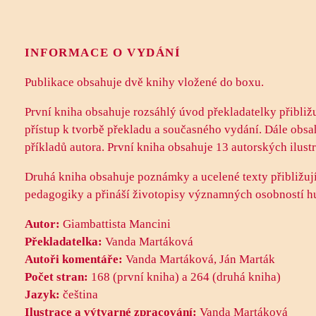
INFORMACE O VYDÁNÍ
Publikace obsahuje dvě knihy vložené do boxu.
První kniha obsahuje rozsáhlý úvod překladatelky přibližu
přístup k tvorbě překladu a současného vydání. Dále obsa
příkladů autora. První kniha obsahuje 13 autorských ilustr
Druhá kniha obsahuje poznámky a ucelené texty přibližujíc
pedagogiky a přináší životopisy významných osobností hud
Autor:
Giambattista Mancini
Překladatelka:
Vanda Martáková
Autoři komentáře:
Vanda Martáková, Ján Marták
Počet stran:
168 (první kniha) a 264 (druhá kniha)
Jazyk:
čeština
Ilustrace a výtvarné zpracování:
Vanda Martáková