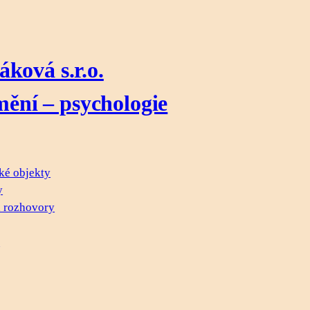
ková s.r.o.
ění – psychologie
ké objekty
y
 rozhovory
d