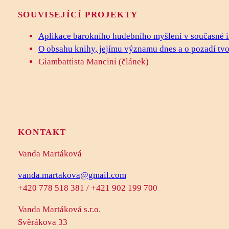
SOUVISEJÍCÍ PROJEKTY
Aplikace barokního hudebního myšlení v současné in
O obsahu knihy, jejímu významu dnes a o pozadí tvo
Giambattista Mancini (článek)
KONTAKT
Vanda Martáková
vanda.martakova@gmail.com
+420 778 518 381 / +421 902 199 700
Vanda Martáková s.r.o.
Svěrákova 33