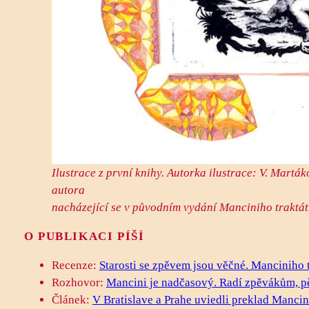
Ilustrace z první knihy. Autorka ilustrace: V. Martá
autora
nacházející se v původním vydání Manciniho traktátu
O PUBLIKACI PÍŠÍ
Recenze:
Starosti se zpěvem jsou věčné. Manciniho t
Rozhovor:
Mancini je nadčasový. Radí zpěvákům, p
Článek:
V Bratislave a Prahe uviedli preklad Manc