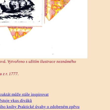
ková. Vytvořeno s užitím ilustrace neznámého
 z r. 1777.
raktát může stále inspirovat
ěstuje vkus diváků
iniho knihy Praktické úvahy o zdobeném zpěvu