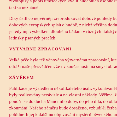
životopisy a popis uměleckých kvalit hudebních osobností,
takřka neznámé.
Díky úsilí co nejvěrněji zreprodukovat dobové pohledy k
dobových evropských spisů o hudbě, z nichž většina dodne
je tedy mj. výsledkem dlouhého bádání v různých italský
latinsky psaných pracích.
VÝTVARNÉ ZPRACOVÁNÍ
Velká péče byla též věnována výtvarnému zpracování, které
odráží naše přesvědčení, že i v současnosti má smysl obrace
ZÁVĚREM
Publikace je výsledkem několikaletého úsilí, vykonávanéh
byly realizovány nezávisle a na vlastní náklady. Věříme, ž
ponořit se do ducha Manciniho doby, do jeho díla, do oblas
zkoumání. Našeho záměru bude dosaženo, vzbudí-li četba v
pobídne-li jej k dalšímu objevování mystérií pěveckého 