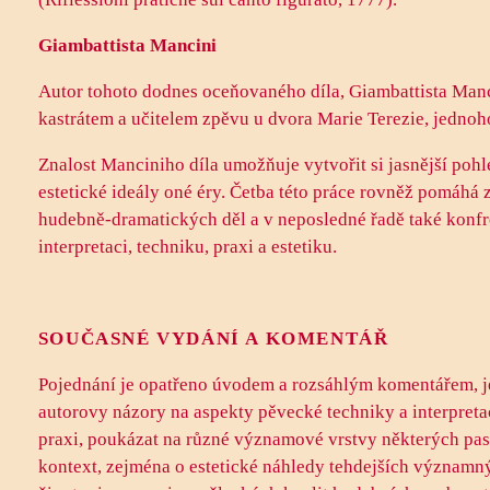
Giambattista Mancini
Autor tohoto dodnes oceňovaného díla, Giambattista Man
kastrátem a učitelem zpěvu u dvora Marie Terezie, jedno
Znalost Manciniho díla umožňuje vytvořit si jasnější poh
estetické ideály oné éry. Četba této práce rovněž pomáhá
hudebně-dramatických děl a v neposledné řadě také konfr
interpretaci, techniku, praxi a estetiku.
SOUČASNÉ VYDÁNÍ A KOMENTÁŘ
Pojednání je opatřeno úvodem a rozsáhlým komentářem, jeh
autorovy názory na aspekty pěvecké techniky a interpretac
praxi, poukázat na různé významové vrstvy některých pasáž
kontext, zejména o estetické náhledy tehdejších významný