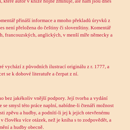
 které autor v knize hojně zmiňuje, ale nám jsou dnes
omentář přináší informace a mnoho překladů úryvků z
s není přeložena do češtiny či slovenštiny. Komentář
ch, francouzských, anglických, v menší míře německy a
 vychází z původních ilustrací originálu z r. 1777, a
t se k dobové literatuře a čerpat z ní.
o bez jakékoliv vnější podpory. Její tvorba a vydání
e se smysl této práce naplní, nabídne-li čtenáři možnost
ti zpěvu a hudby, a podnítí-li jej k jejich otevřenému
 člověku více otázek, než je kniha s to zodpovědět, a
umění a hudby obecně.