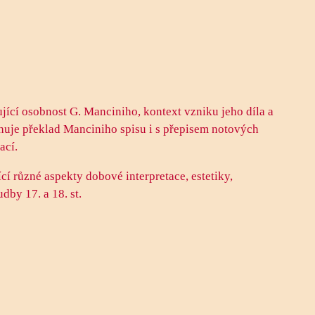
jící osobnost G. Manciniho, kontext vzniku jeho díla a
huje překlad Manciniho spisu i s přepisem notových
ací.
í různé aspekty dobové interpretace, estetiky,
by 17. a 18. st.