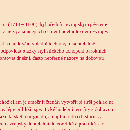
cini (1714 – 1800), byl předním evropským pěvcem-
ho z nejvýznamnějších center hudebního dění Evropy.
led na budování vokální techniky a na hudebně-
 zodpovídat otázky stylistického uchopení barokních
ontovat dnešní, často nepřesné názory na dobovou
ož cílem je umožnit čtenáři vytvořit si širší pohled na
e, lépe přiblížit specifické hudební termíny a dobovou
í italského originálu, a doplnit dílo o historický
ch evropských hudebních teoretiků a praktiků, a o