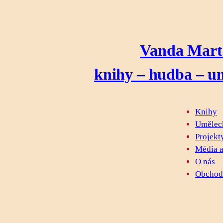
Prejsť
na
obsah
Vanda Martá
knihy – hudba – um
Knihy
Umělec
Projekt
Média a
O nás
Obcho